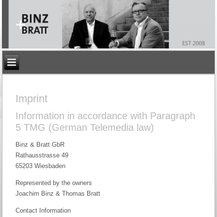
Imprint
Information in accordance with Paragraph
5 TMG (German Telemedia law)
Binz & Bratt GbR
Rathausstrasse 49
65203 Wiesbaden
Represented by the owners
Joachim Binz & Thomas Bratt
Contact Information